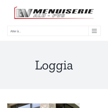
Passer
au
contenu
Aller à...
Loggia