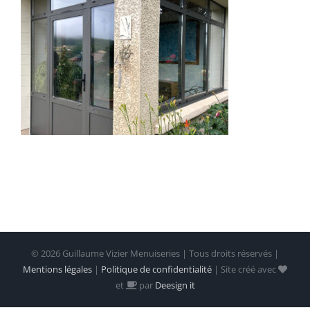
©
2026 Guillaume Vizier Menuiseries | Tous droits réservés |
Mentions légales
|
Politique de confidentialité
| Site créé avec
et
par
Deesign it