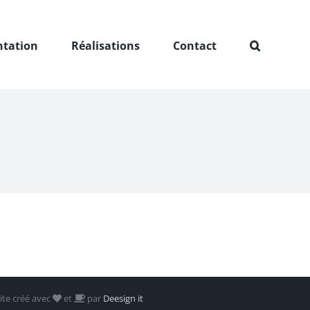
ntation
Réalisations
Contact
ite créé avec
et
par
Deesign it