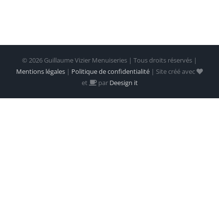
©
2026 Guillaume Vizier Menuiseries | Tous droits réservés |
Mentions légales
|
Politique de confidentialité
| Site créé avec
et
par
Deesign it